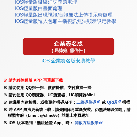
IOS輕量版鍵盤消失問題處理
IOS輕量版白畫面處理
IOS輕量版出現視訊/音訊無法上傳提示時處理
iOS輕量版進入包廂主播視訊無法顯示設定教學
企業簽名版
( 易掉簽, 需信任 )
iOS 企業簽名版安裝教學
請先移除舊版 APP 再重新下載
請勿使用 QQ扫一扫、微信掃描、支付寶掃一掃
請勿使用 QQ瀏覽器、UC瀏覽器、UC瀏覽器Mini
建議用內建相機、或推薦的掃碼APP：
二維碼條碼
或
QR碼
掃描
若 APP 無法更新或下載，請先刪除再重新安裝。仍無法解決問題，請
聯繫客服（Line：@sline66）並附上本頁網址
iOS 版本遇到「無法驗證 App」時：
開啟方法教學