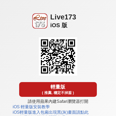
Live173
iOS 版
輕量版
( 推薦, 穩定不掉簽 )
請使用蘋果內建Safari瀏覽器打開
iOS 輕量版安裝教學
iOS輕量版進入包廂出現黑(灰)畫面請點此