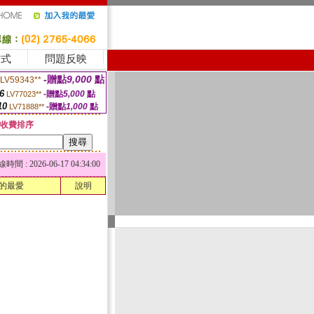
方式
問題反映
-贈點
9,000
點
LV59343**
6
-贈點
5,000
點
LV77023**
10
-贈點
1,000
點
LV71888**
收費排序
 : 2026-06-17 04:34:00
的最愛
說明