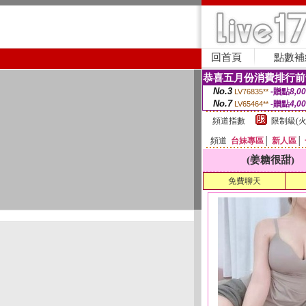
回首頁
點數補
恭喜五月份消費排行前
No.3
-贈點
8,0
LV76835**
No.7
-贈點
4,0
LV65464**
頻道指數
限制級(火
頻道
台妹專區
│
新人區
│
(姜糖很甜)
免費聊天