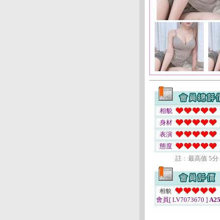
相貌
身材
表演
態度
註﹕最高值 5分
相貌
會員[ LV7073670 ]
A25