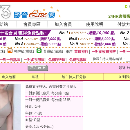
給站
會員專區
加入會員
使用說明
付款
十名會員 獲得免費點數~
No.1
-贈點
10,000
點
No.2
LV72973**
No.4
No.5
No.
00
點
-贈點
7,000
點
-贈點
6,000
點
LV27620**
LV52777**
No.8
No.9
No.
00
點
-贈點
3,000
點
-贈點
2,000
點
LV76847**
LV69831**
辣)
輔導級(曖昧)
普通級(清純)
排序
業績排行
│
一對多收費排序
│
一對一
搜尋主持人網名/編號：
一對一視訊區
│
一對多視訊區
│
免費聊天區
│
免費視訊區
最近上線時間
進入包廂
送禮
給主持人打分數
加到我
免費文字聊天: 必需付費才可聊天
一對多視訊聊天: 每分鐘 8 點
一對一視訊聊天: 每分鐘 25 點
性別: 女性
年齡: 26 歲
血型: O型
身高: 165 公分(cm)