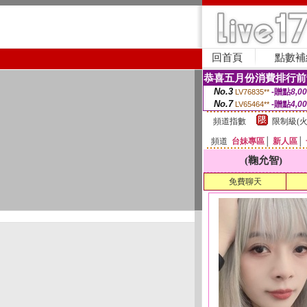
回首頁
點數補
恭喜五月份消費排行前
No.3
-贈點
8,0
LV76835**
No.7
-贈點
4,0
LV65464**
頻道指數
限制級(火
頻道
台妹專區
│
新人區
│
(鞠允智)
免費聊天