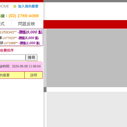
方式
問題反映
-贈點
9,000
點
LV59343**
6
-贈點
5,000
點
LV77023**
10
-贈點
1,000
點
LV71888**
收費排序
 : 2026-08-08 11:08:04
的最愛
說明