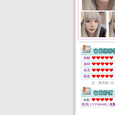
相貌
身材
表演
態度
註﹕最高值 5分
相貌
會員[ LV5506488 ]
允