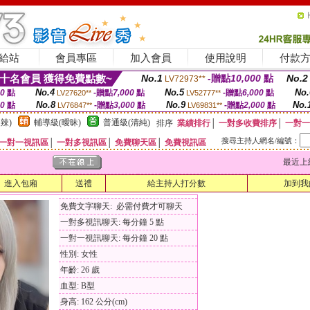
給站
會員專區
加入會員
使用說明
付款
十名會員 獲得免費點數~
No.1
-贈點
10,000
點
No.2
LV72973**
No.4
No.5
No.
00
點
-贈點
7,000
點
-贈點
6,000
點
LV27620**
LV52777**
No.8
No.9
No.
00
點
-贈點
3,000
點
-贈點
2,000
點
LV76847**
LV69831**
辣)
輔導級(曖昧)
普通級(清純)
排序
業績排行
│
一對多收費排序
│
一對一
搜尋主持人網名/編號：
一對一視訊區
│
一對多視訊區
│
免費聊天區
│
免費視訊區
最近上線時間
進入包廂
送禮
給主持人打分數
加到我
免費文字聊天: 必需付費才可聊天
一對多視訊聊天: 每分鐘 5 點
一對一視訊聊天: 每分鐘 20 點
性別: 女性
年齡: 26 歲
血型: B型
身高: 162 公分(cm)